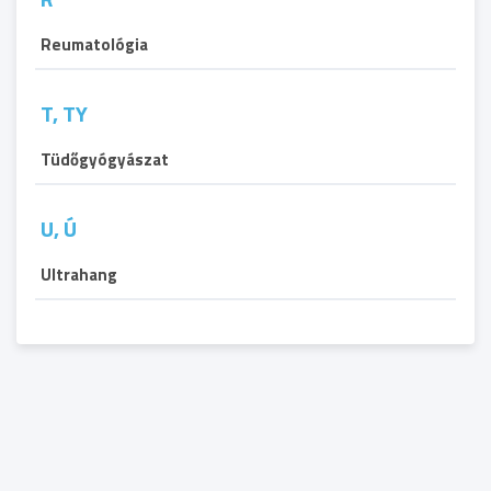
Reumatológia
T, TY
Tüdőgyógyászat
U, Ú
Ultrahang