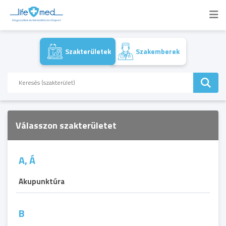
Szakterületek
Szakemberek
Válasszon szakterületet
A, Á
Akupunktúra
B